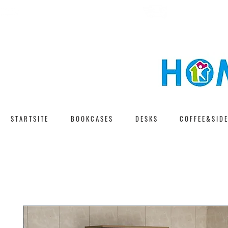
F A S T D E L I V E 
F R E E S H I P P I N G
S T A R T S I T E
B O O K C A S E S
D E S K S
C O F F E E & S I D E