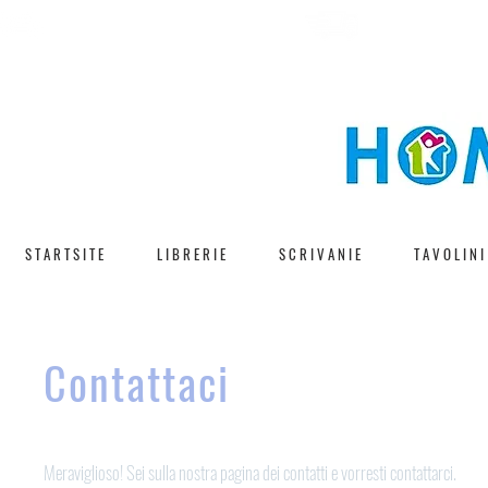
CONSEGNA V
SPEDIZIONE GRATUITA
S T A R T S I T E
L I B R E R I E
S C R I V A N I E
T A V O L I N I
Contattaci
Meraviglioso! Sei sulla nostra pagina dei contatti e vorresti contattarci.