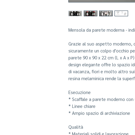
Mensola da parete moderna - indi
Grazie al suo aspetto moderno, 
sicuramente un colpo d'occhio pe
parete 90 x 90 x 22 cm (L x A x P)
design elegante offre lo spazio id
di vacanza, fiori e molto altro sui 
resina melaminica rende la superfic
Esecuzione
* Scaffale a parete moderno con 
* Linee chiare
* Ampio spazio di archiviazione
Qualità
* Materiali solidi e lavorazione