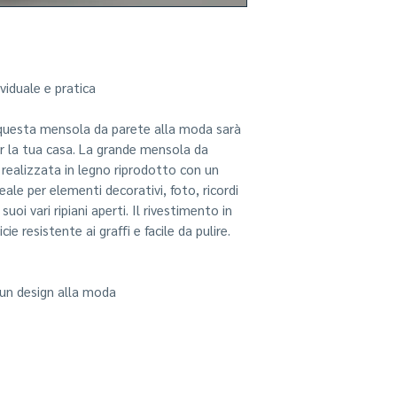
costruzione ben st
Mensola da muro / 
/ mensola decorat
montaggio a paret
Dimensioni esterne 
viduale e pratica
questa mensola da parete alla moda sarà
r la tua casa. La grande mensola da
 realizzata in legno riprodotto con un
eale per elementi decorativi, foto, ricordi
suoi vari ripiani aperti. Il rivestimento in
ie resistente ai graffi e facile da pulire.
un design alla moda