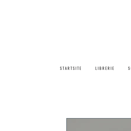
SPEDIZIONE GRATUITA
S T A R T S I T E
L I B R E R I E
S 