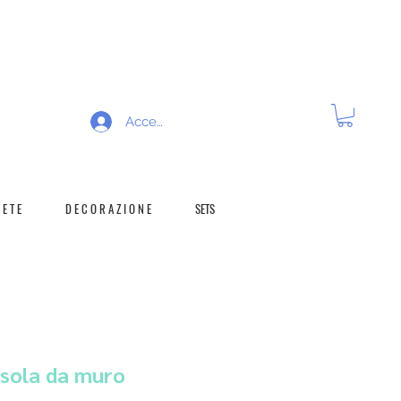
RESO DI 30 GIORNI
Accedi
 E T E
D E C O R A Z I O N E
SETS
ola da muro