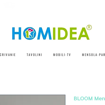
CONSEGNA VELOCE
DIRITTO DI 
C R I V A N I E
T A V O L I N I
M O B I L I - T V
M E N S O L A - P A R
BLOOM Mens