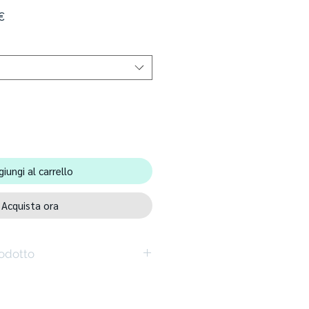
Prezzo
€
scontato
iungi al carrello
Acquista ora
rodotto
legno di classe di qualità E1 - 18 mm
 e di facile manutenzione
acile e veloce grazie alla