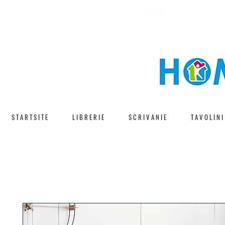
CONSEGNA V
SPEDIZIONE GRATUITA
S T A R T S I T E
L I B R E R I E
S C R I V A N I E
T A V O L I N I