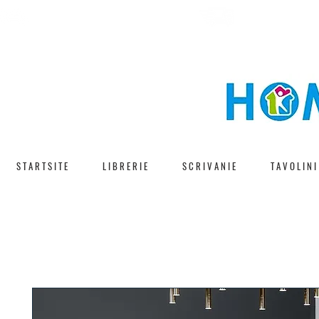
CONSEGNA V
SPEDIZIONE GRATUITA
S T A R T S I T E
L I B R E R I E
S C R I V A N I E
T A V O L I N I