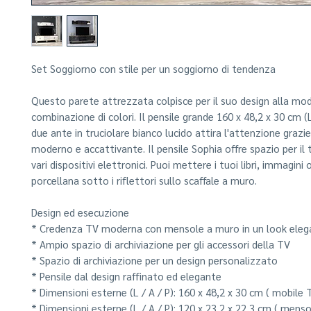
Set Soggiorno con stile per un soggiorno di tendenza
Questo parete attrezzata colpisce per il suo design alla mod
combinazione di colori. Il pensile grande 160 x 48,2 x 30 cm (L
due ante in truciolare bianco lucido attira l'attenzione grazi
moderno e accattivante. Il pensile Sophia offre spazio per il 
vari dispositivi elettronici. Puoi mettere i tuoi libri, immagini 
porcellana sotto i riflettori sullo scaffale a muro.
Design ed esecuzione
* Credenza TV moderna con mensole a muro in un look eleg
* Ampio spazio di archiviazione per gli accessori della TV
* Spazio di archiviazione per un design personalizzato
* Pensile dal design raffinato ed elegante
* Dimensioni esterne (L / A / P): 160 x 48,2 x 30 cm (
mobile 
* Dimensioni esterne (L / A / P): 120 x 23,2 x 22,3 cm (
menso