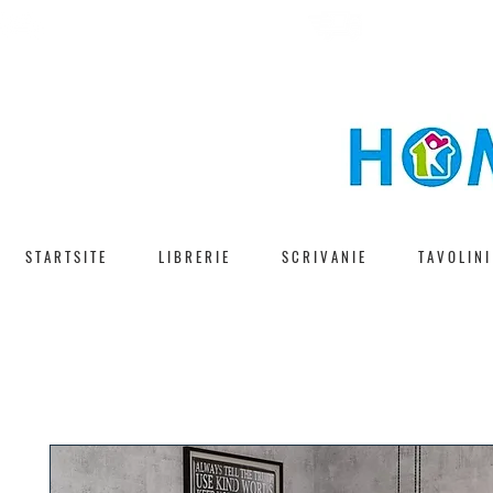
CONSEGNA V
SPEDIZIONE GRATUITA
S T A R T S I T E
L I B R E R I E
S C R I V A N I E
T A V O L I N I