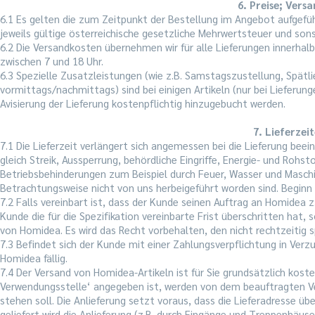
6. Preise; Vers
6.1 Es gelten die zum Zeitpunkt der Bestellung im Angebot aufgeführ
jeweils gültige österreichische gesetzliche Mehrwertsteuer und sons
6.2 Die Versandkosten übernehmen wir für alle Lieferungen innerhalb
zwischen 7 und 18 Uhr.
6.3 Spezielle Zusatzleistungen (wie z.B. Samstagszustellung, Spätl
vormittags/nachmittags) sind bei einigen Artikeln (nur bei Lieferu
Avisierung der Lieferung kostenpflichtig hinzugebucht werden.
7. Lieferzei
7.1 Die Lieferzeit verlängert sich angemessen bei die Lieferung b
gleich Streik, Aussperrung, behördliche Eingriffe, Energie- und Ro
Betriebsbehinderungen zum Beispiel durch Feuer, Wasser und Maschi
Betrachtungsweise nicht von uns herbeigeführt worden sind. Beginn 
7.2 Falls vereinbart ist, dass der Kunde seinen Auftrag an Homidea z
Kunde die für die Spezifikation vereinbarte Frist überschritten hat
von Homidea. Es wird das Recht vorbehalten, den nicht rechtzeitig s
7.3 Befindet sich der Kunde mit einer Zahlungsverpflichtung in Ve
Homidea fällig.
7.4 Der Versand von Homidea-Artikeln ist für Sie grundsätzlich koste
Verwendungsstelle‘ angegeben ist, werden von dem beauftragten Ve
stehen soll. Die Anlieferung setzt voraus, dass die Lieferadresse üb
geliefert wird die Anlieferung (z.B. durch Eingänge und Treppenhäus