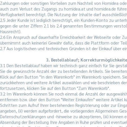
Zahlungen oder sonstigen Vorteilen zum Nachteil von Homidea ode
auch zum Verlust des Zugangs zu homidea.at und homidea.de führe
Verfügbarkeit berechtigt. Die Nutzung der Inhalte darf ausschließlic
2.5 Jeder Kunde ist lediglich berechtigt, ein Kunden-Konto zu unte
gegen die unter Ziffern 2.1 bis 2.4 genannten Bestimmungen verstoß
Hausrecht).
2.6 Ein Anspruch auf dauerhafte Erreichbarkeit der Webseite oder 
übernimmt auch keinerlei Gewähr dafür, dass die Plattform oder Tei
2.7 Aus logistischen und technischen Gründen ist der Einkauf über e
3. Bestellablauf; Korrekturmöglichkeite
3.1 Den Bestellablauf haben wir technisch ganz einfach für Sie ges
Sie die gewünschte Anzahl der zu bestellenden Artikels. Sie bereiten
Klick auf den Button "In den Warenkorb" im Warenkorb speichern. Si
zurückkehren und weitere Artikel auswählen und wie beschrieben de
fortzusetzen, klicken Sie auf den Button "Zum Warenkorb".
3.2 Im Warenkorb können Sie noch einmal die Anzahl der ausgewählte
entfernen bzw. über den Button "Weiter Einkaufen" weitere Artikel k
Schritten zum Aufruf Ihrer bestehenden Registrierung oder zur Einga
angeben, (ii) werden aufgefordert, die vorliegenden Allgemeinen Ge
Datenschutzerklärungen und -hinweise zu akzeptieren, (iii) können 
Absendung der Bestellung Ihre Angaben in Ruhe prüfen und eventuell 