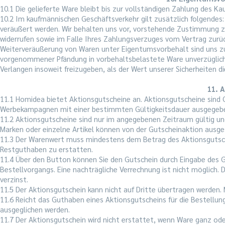
10.1 Die gelieferte Ware bleibt bis zur vollständigen Zahlung des K
10.2 Im kaufmännischen Geschäftsverkehr gilt zusätzlich folgendes
veräußert werden. Wir behalten uns vor, vorstehende Zustimmung z
widerrufen sowie im Falle Ihres Zahlungsverzuges vom Vertrag zurü
Weiterveräußerung von Waren unter Eigentumsvorbehalt sind uns zur
vorgenommener Pfändung in vorbehaltsbelastete Ware unverzüglich zu
Verlangen insoweit freizugeben, als der Wert unserer Sicherheiten 
11. 
11.1 Homidea bietet Aktionsgutscheine an. Aktionsgutscheine sind G
Werbekampagnen mit einer bestimmten Gültigkeitsdauer ausgegeb
11.2 Aktionsgutscheine sind nur im angegebenen Zeitraum gültig un
Marken oder einzelne Artikel können von der Gutscheinaktion ausge
11.3 Der Warenwert muss mindestens dem Betrag des Aktionsgutsche
Restguthaben zu erstatten.
11.4 Über den Button können Sie den Gutschein durch Eingabe des G
Bestellvorgangs. Eine nachträgliche Verrechnung ist nicht möglich.
verzinst.
11.5 Der Aktionsgutschein kann nicht auf Dritte übertragen werden
11.6 Reicht das Guthaben eines Aktionsgutscheins für die Bestellun
ausgeglichen werden.
11.7 Der Aktionsgutschein wird nicht erstattet, wenn Ware ganz ode