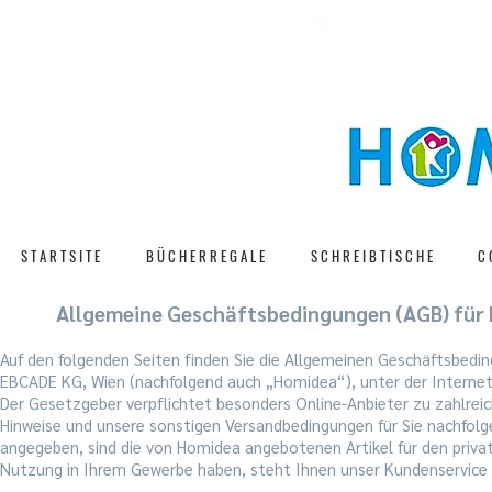
S C H N E L L E L I
G R A T I S V E R S A N D
S T A R T S I T E
B Ü C H E R R E G A L E
S C H R E I B T I S C H E
C 
Allgemeine Geschäftsbedingungen (AGB) für 
Auf den folgenden Seiten finden Sie die Allgemeinen Geschäftsbedin
EBCADE KG, Wien (nachfolgend auch „Homidea“), unter der Intern
Der Gesetzgeber verpflichtet besonders Online-Anbieter zu zahlrei
Hinweise und unsere sonstigen Versandbedingungen für Sie nachfolg
angegeben, sind die von Homidea angebotenen Artikel für den priva
Nutzung in Ihrem Gewerbe haben, steht Ihnen unser Kundenservice 