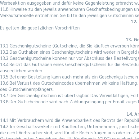
Werbeaktion ausgegeben und dafür keine Gegenleistung erbracht wu
11.8 Hinweise zu den jeweils anwendbaren Geschäftsbedingungen und 
Verkaufsmodelle entnehmen Sie bitte den jeweiligen Gutscheinen se
12.
Es gelten die gesetzlichen Vorschriften
13. G
13.1 Geschenkgutscheine (Gutscheine, die Sie käuflich erwerben kön
13.2 Das Guthaben eines Geschenkgutscheins wird weder in Bargeld 
13.3 Geschenkgutscheine können nur vor Abschluss des Bestellvorgan
13.4 Reicht das Guthaben eines Geschenkgutscheins für die Bestell
ausgeglichen werden.
13.5 Bei einer Bestellung kann auch mehr als ein Geschenkgutschei
13.6 Bei Verlust des Gutscheincodes übernehmen wir keine Haftung. 
des Gutscheinempfängers.
13.7 Der Geschenkgutschein ist übertragbar. Das Vervielfältigen, Edi
13.8 Der Gutscheincode wird nach Zahlungseingang per Email zugest
14. A
14.1 Mit Verbrauchern wird die Anwendbarkeit des Rechts der Republ
14.2 Im Geschäftsverkehr mit Kaufleuten, Unternehmern, juristisch
die nicht Verbraucher sind, wird für alle Rechtsfragen aus oder im
Österreich unter Ausschluss des UN-Kaufrechts (CISG) vereinbart. In 