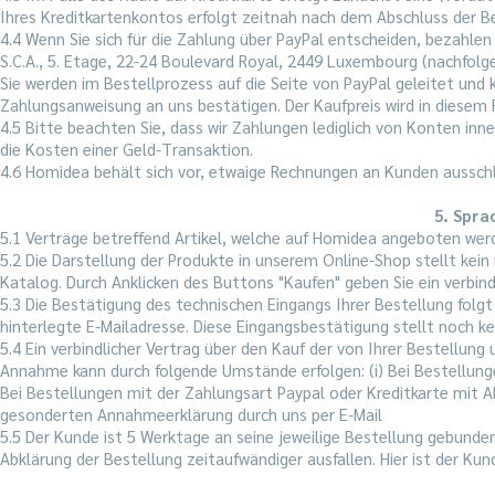
Ihres Kreditkartenkontos erfolgt zeitnah nach dem Abschluss der Be
4.4 Wenn Sie sich für die Zahlung über PayPal entscheiden, bezahlen 
S.C.A., 5. Etage, 22-24 Boulevard Royal, 2449 Luxembourg (nachfolgend
Sie werden im Bestellprozess auf die Seite von PayPal geleitet und
Zahlungsanweisung an uns bestätigen. Der Kaufpreis wird in diesem Fa
4.5 Bitte beachten Sie, dass wir Zahlungen lediglich von Konten inn
die Kosten einer Geld-Transaktion.
4.6 Homidea behält sich vor, etwaige Rechnungen an Kunden ausschlie
5. Spra
5.1 Verträge betreffend Artikel, welche auf Homidea angeboten werde
5.2 Die Darstellung der Produkte in unserem Online-Shop stellt kein 
Katalog. Durch Anklicken des Buttons "Kaufen" geben Sie ein verbin
5.3 Die Bestätigung des technischen Eingangs Ihrer Bestellung folgt
hinterlegte E-Mailadresse. Diese Eingangsbestätigung stellt noch k
5.4 Ein verbindlicher Vertrag über den Kauf der von Ihrer Bestell
Annahme kann durch folgende Umstände erfolgen: (i) Bei Bestellungen
Bei Bestellungen mit der Zahlungsart Paypal oder Kreditkarte mit Ab
gesonderten Annahmeerklärung durch uns per E-Mail
5.5 Der Kunde ist 5 Werktage an seine jeweilige Bestellung gebunden
Abklärung der Bestellung zeitaufwändiger ausfallen. Hier ist der Ku