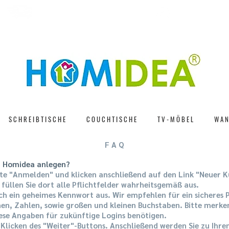
S C H N E L L E L I E F E R U N G
3 0 T A G E R Ü C 
S C H R E I B T I S C H E
C O U C H T I S C H E
T V - M Ö B E L
W A N 
F A Q
ei Homidea anlegen?
ste "Anmelden" und klicken anschließend auf den Link "Neuer K
 füllen Sie dort alle Pflichtfelder wahrheitsgemäß aus.
ich ein geheimes Kennwort aus. Wir empfehlen für ein sicheres
en, Zahlen, sowie großen und kleinen Buchstaben. Bitte merken 
iese Angaben für zukünftige Logins benötigen.
 Klicken des "Weiter"-Buttons. Anschließend werden Sie zu Ihr