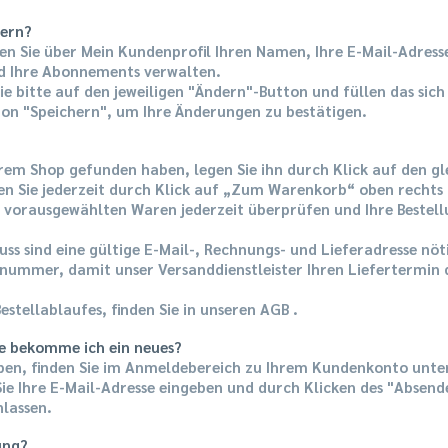
dern?
 Sie über Mein Kundenprofil Ihren Namen, Ihre E-Mail-Adresse
d Ihre Abonnements verwalten.
ie bitte auf den jeweiligen "Ändern"-Button und füllen das si
ton "Speichern", um Ihre Änderungen zu bestätigen.
erem Shop gefunden haben, legen Sie ihn durch Klick auf den g
n Sie jederzeit durch Klick auf „Zum Warenkorb“ oben rechts
re vorausgewählten Waren jederzeit überprüfen und Ihre Bestell
uss sind eine gültige E-Mail-, Rechnungs- und Lieferadresse nöt
nummer, damit unser Versanddienstleister Ihren Liefertermin 
Bestellablaufes, finden Sie in unseren
AGB
.
ie bekomme ich ein neues?
aben, finden Sie im Anmeldebereich zu Ihrem Kundenkonto unte
ie Ihre E-Mail-Adresse eingeben und durch Klicken des "Absen
nlassen.
ung?