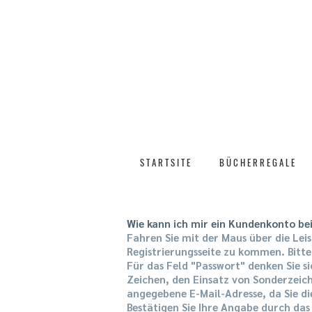
G R A T I S V E R S A N D
S T A R T S I T E
B Ü C H E R R E G A L E
Wie kann ich mir ein Kundenkonto b
Fahren Sie mit der Maus über die Lei
Registrierungsseite zu kommen. Bitte
Für das Feld "Passwort" denken Sie s
Zeichen, den Einsatz von Sonderzeich
angegebene E-Mail-Adresse, da Sie d
Bestätigen Sie Ihre Angabe durch das