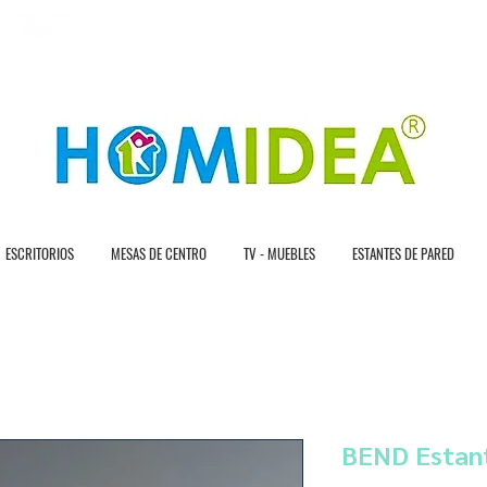
E N T R A G A R A P Í D A
3 0 D Í A S D E D E
ESCRITORIOS
MESAS DE CENTRO
TV - MUEBLES
ESTANTES DE PARED
BEND Estant