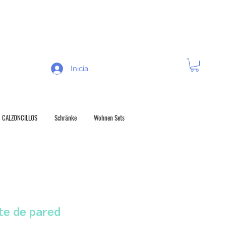
 R E C H O D E V O L U C Í O N
Iniciar sesión
CALZONCILLOS
Schränke
Wohnen Sets
e de pared