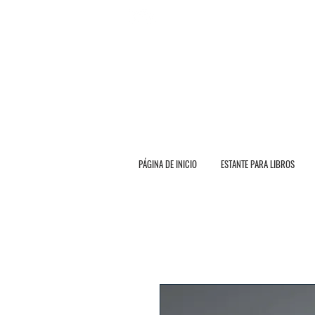
E N V Í O G R A T I O T O
PÁGINA DE INICIO
ESTANTE PARA LIBROS