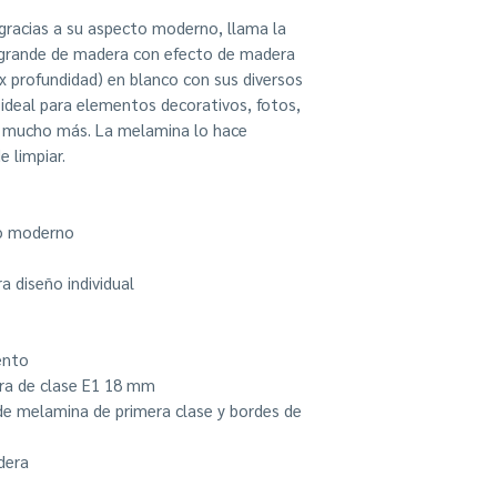
/ estante decorati
gracias a su aspecto moderno, llama la
simple en la pared
e grande de madera con efecto de madera
Autoensamblaje fác
 x profundidad) en blanco con sus diversos
construcción bien
Dimensiones exter
 ideal para elementos decorativos, fotos,
 y mucho más. La melamina lo hace
e limpiar.
ño moderno
 diseño individual
ento
era de clase E1 18 mm
e melamina de primera clase y bordes de
adera