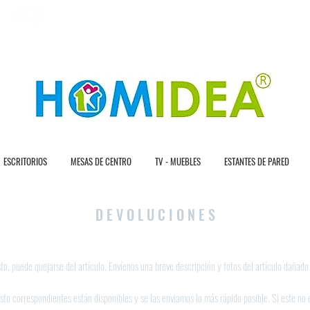
E N T R A G A R A P Í D A
3 0 D Í A S D E D E
ESCRITORIOS
MESAS DE CENTRO
TV - MUEBLES
ESTANTES DE PARED
D E V O L U C I O N E S
to, puede quejarse del artículo. Envíenos una breve descripción y fotos del artículo dañado
sto correspondientes están disponibles y se las enviamos lo más rápido posible. Si este no e