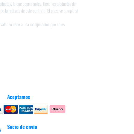
uctos, lo que ocurra antes, tiene los productos de
de la retirada de este contrato. El plazo se cumple si
e valor se debe a una manipulación que no es
Aceptamos
Socio de envío
s