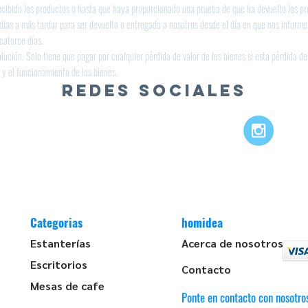
bido los productos o hasta que haya proporcionado una prueba de que ha devuelto los prod
días a más tardar para ser devuelto o entregado a nosotros desde el día en que nos informe 
catorce días.
lución. Solo tiene que pagar por cualquier pérdida de valor de los bienes si esta pérdida d
s y el funcionamiento de los bienes.
REDES SOCIALES
Categorias
homidea
Estanterías
Acerca de nosotros
Escritorios
Contacto
Mesas de cafe
Ponte en contacto con nosotro