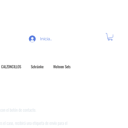
 R E C H O D E V O L U C Í O N
Iniciar sesión
CALZONCILLOS
Schränke
Wohnen Sets
 con el botón de contacto.
s el caso, recibirá una etiqueta de envío para el