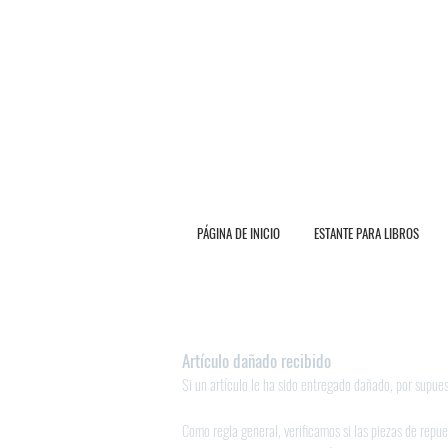
E N V Í O G R A T I O T O
PÁGINA DE INICIO
ESTANTE PARA LIBROS
Artículo dañado recibido
Si un artículo le ha sido entregado dañado, por supues
Como regla general, verificamos si las piezas de repue