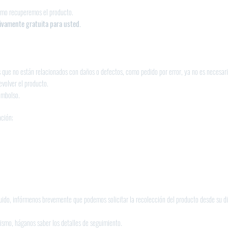
omo recuperemos el producto.
tivamente gratuita para usted.
s que no están relacionados con daños o defectos, como pedido por error, ya no es necesari
evolver el producto.
embolso.
ación;
luido, infórmenos brevemente que podemos solicitar la recolección del producto desde su di
ismo, háganos saber los detalles de seguimiento.