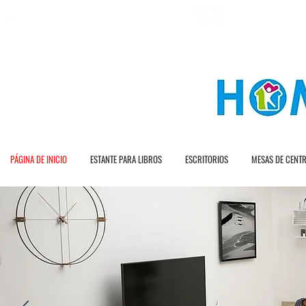
E N T R A G A R A P
E N V Í O G R A T I O T O
PÁGINA DE INICIO
ESTANTE PARA LIBROS
ESCRITORIOS
MESAS DE CENT