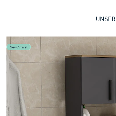
UNSER
New Arrival