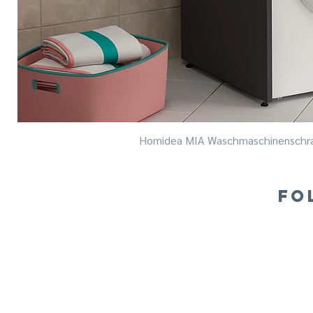
Homidea MIA Waschmaschinenschra
FO