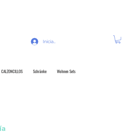
 R E C H O D E V O L U C Í O N
Iniciar sesión
CALZONCILLOS
Schränke
Wohnen Sets
ía