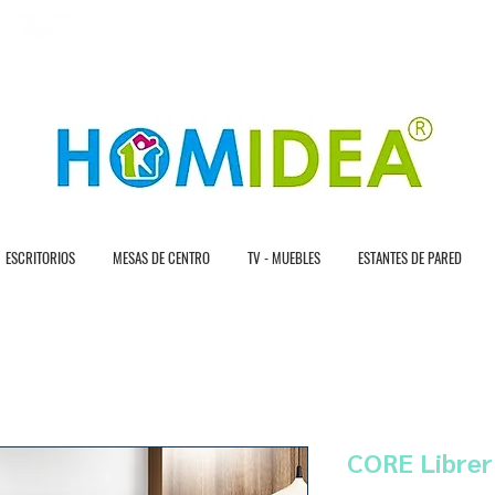
E N T R A G A R A P Í D A
3 0 D Í A S D E D E
ESCRITORIOS
MESAS DE CENTRO
TV - MUEBLES
ESTANTES DE PARED
CORE Librer