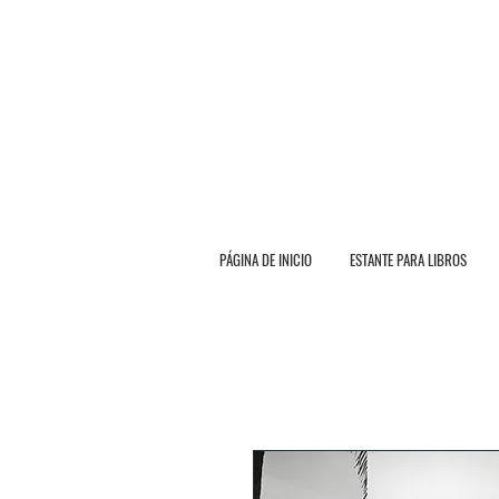
E N V Í O G R A T I O T O
PÁGINA DE INICIO
ESTANTE PARA LIBROS