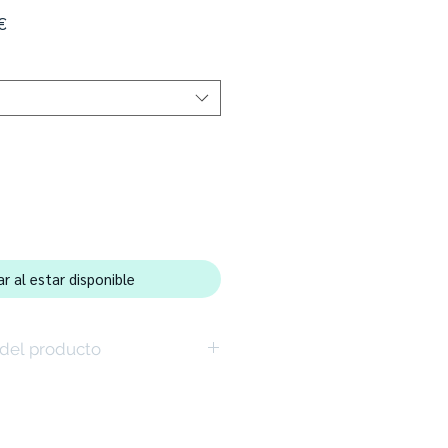
Precio
€
de
oferta
ar al estar disponible
 del producto
dera de clase de calidad E1 - 18 mm
y de fácil cuidado
ería / estante de pie ofrece mucho
s y decoraciones