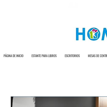
E N T R A G A R A P
E N V Í O G R A T I O T O
PÁGINA DE INICIO
ESTANTE PARA LIBROS
ESCRITORIOS
MESAS DE CENT