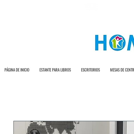
E N T R A G A R A P
E N V Í O G R A T I O T O
PÁGINA DE INICIO
ESTANTE PARA LIBROS
ESCRITORIOS
MESAS DE CENT