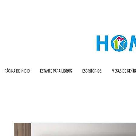
E N T R A G A R A P
E N V Í O G R A T I O T O
PÁGINA DE INICIO
ESTANTE PARA LIBROS
ESCRITORIOS
MESAS DE CENT