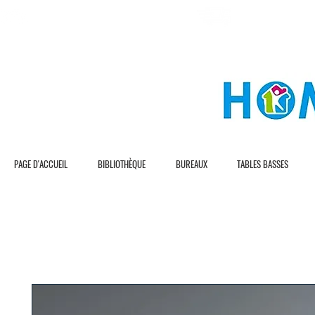
L I V R A S I O N G R A T U I T E
L I V R A S I O N R 
PAGE D'ACCUEIL
BIBLIOTHÈQUE
BUREAUX
TABLES BASSES