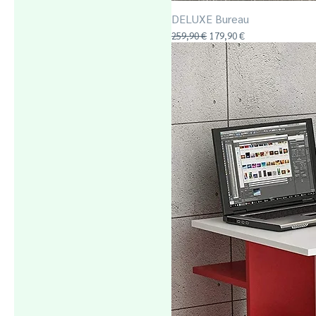
DELUXE Bureau
Prix original
Prix promotionnel
259,90 €
179,90 €