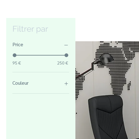
Filtrer par
Price
95 €
250 €
Couleur
Avola / Blanc
Blanc / Avola
Blanc / Avola
Blanc / Blanc
Blanc / Noir
Blanc / noyer
Blanc / Rouge