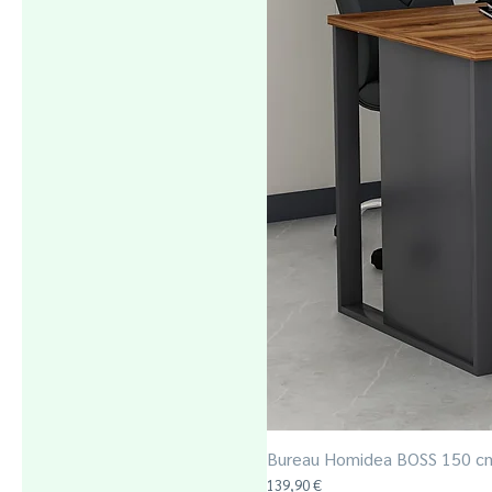
Blanch
Noyer
Noyer / Blanc
Bureau Homidea BOSS 150 c
Prix
139,90 €