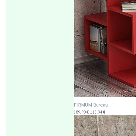
FIRMUM Bureau
Prix original
Prix promotionnel
189,90 €
113,94 €