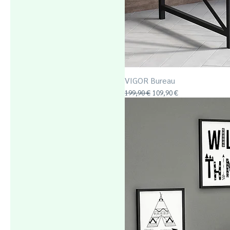
VIGOR Bureau
Prix original
Prix promotionnel
199,90 €
109,90 €