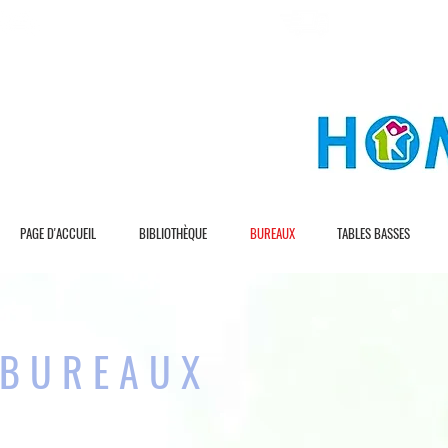
L I V R A S I O N G R A T U I T E
L I V R A S I O N R 
PAGE D'ACCUEIL
BIBLIOTHÈQUE
BUREAUX
TABLES BASSES
BUREAUX