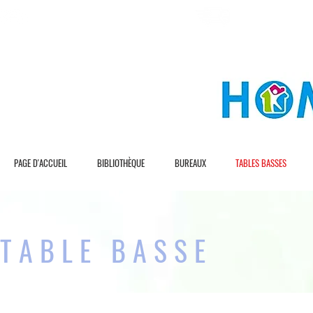
L I V R A S I O N G R A T U I T E
L I V R A S I O N R 
PAGE D'ACCUEIL
BIBLIOTHÈQUE
BUREAUX
TABLES BASSES
TABLE BASSE