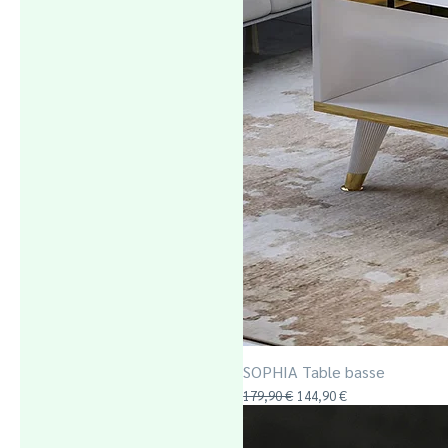
Noyer
Noyer / noir
SOPHIA Table basse
Prix original
Prix promotionnel
179,90 €
144,90 €