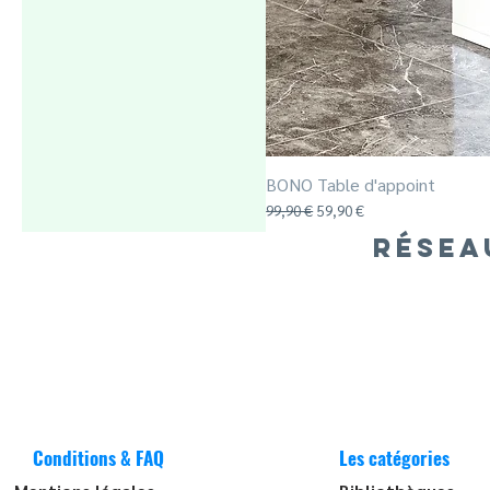
BONO Table d'appoint
Prix original
Prix promotionnel
99,90 €
59,90 €
RÉSEA
Conditions & FAQ
Les catégories