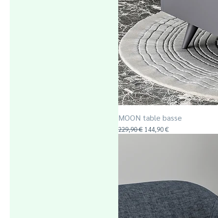
MOON table basse
Prix original
Prix promotionnel
229,90 €
144,90 €