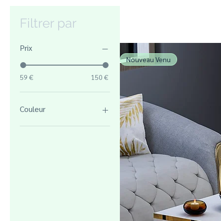
Filtrer par
Prix
Nouveau Venu
59 €
150 €
Couleur
Anthracite / Noyer
Blanc
Blanc / Avola
Blanc / Avola
Blanc / Noir
Blanc / Noyer
Blanch
Noir
Noir