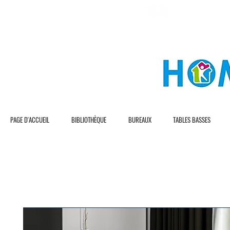
L I V R A S I O N G R A T U I T E
L I V R A S I O N R 
PAGE D'ACCUEIL
BIBLIOTHÈQUE
BUREAUX
TABLES BASSES