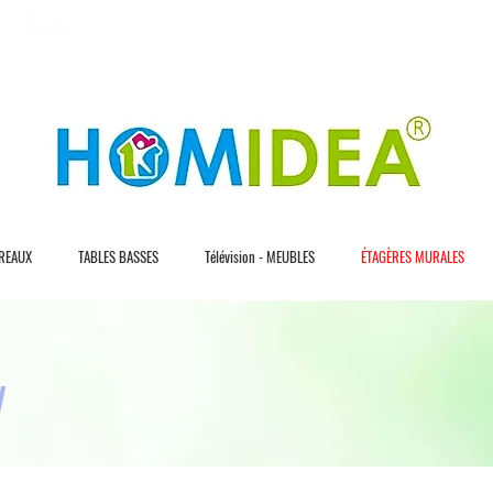
L I V R A S I O N R A P I D E
3 0 J O U R S D E
REAUX
TABLES BASSES
Télévision - MEUBLES
ÉTAGÈRES MURALES
V