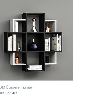
OM Étagère murale
Aperçu rapide
riginal
Prix promotionnel
0 €
129,90 €