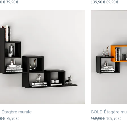
riginal
Prix promotionnel
Prix original
Prix promoti
0 €
79,90 €
139,90 €
89,90 €
 Étagère murale
Aperçu rapide
BOLD Étagère mu
riginal
Prix promotionnel
Prix original
Prix promoti
0 €
79,90 €
159,90 €
109,90 €