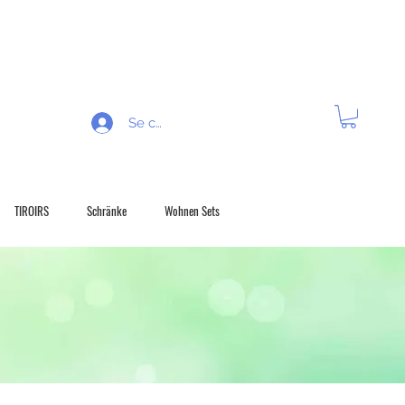
 R É T R A C T A T I O N
Se connecter
TIROIRS
Schränke
Wohnen Sets