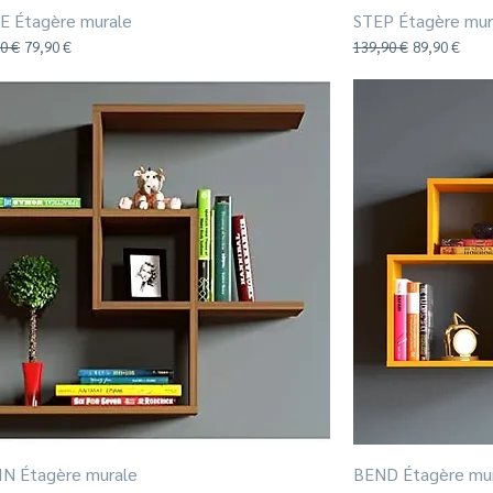
E Étagère murale
Aperçu rapide
STEP Étagère mur
riginal
Prix promotionnel
Prix original
Prix promoti
0 €
79,90 €
139,90 €
89,90 €
N Étagère murale
Aperçu rapide
BEND Étagère mu