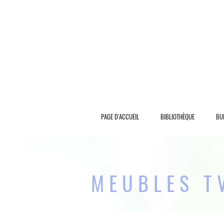
L I V R A S I O N G R A T U I T E
PAGE D'ACCUEIL
BIBLIOTHÈQUE
BU
MEUBLES T