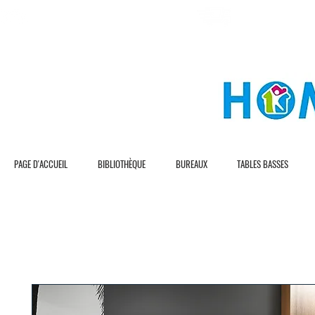
L I V R A S I O N G R A T U I T E
L I V R A S I O N R 
PAGE D'ACCUEIL
BIBLIOTHÈQUE
BUREAUX
TABLES BASSES