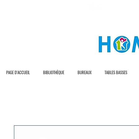
L I V R A S I O N G R A T U I T E
L I V R A S I O N R 
PAGE D'ACCUEIL
BIBLIOTHÈQUE
BUREAUX
TABLES BASSES