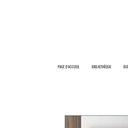
L I V R A S I O N G R A T U I T E
PAGE D'ACCUEIL
BIBLIOTHÈQUE
BU