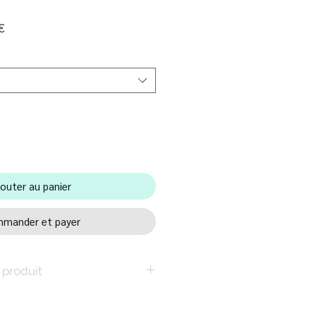
Prix
€
promotionnel
outer au panier
mander et payer
 produit
s de classe de qualité E1 - 18 mm
tretien et robuste