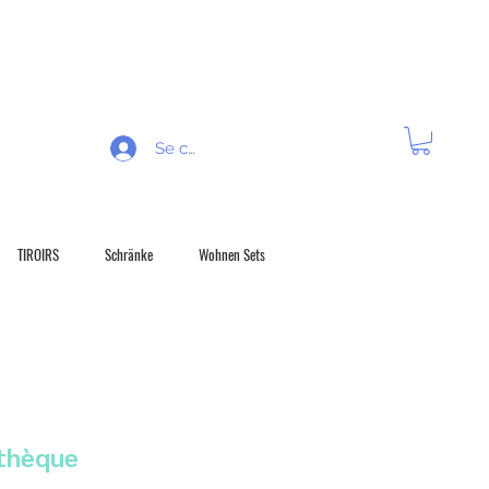
 R É T R A C T A T I O N
Se connecter
TIROIRS
Schränke
Wohnen Sets
thèque