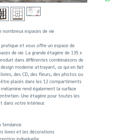
Offre beaucoup d'e
décorations
Belle bibliothèque
pour salon dans u
Dimensions extérie
de nombreux espaces de vie
t pratique et vous offre un espace de
ces de vie. La grande étagère de 135 x
eproduit dans différentes combinaisons de
 design moderne attrayant, ce qui en fait
livres, des CD, des fleurs, des photos ou
 être placés dans les 12 compartiments
e mélamine rend également la surface
d'entretien. Une étagère pour toutes les
t dans votre intérieur.
n tendance
s livres et les décorations
eption individuelle