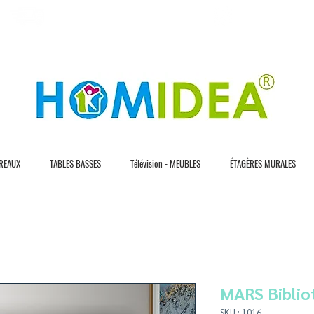
L I V R A S I O N R A P I D E
3 0 J O U R S D E
REAUX
TABLES BASSES
Télévision - MEUBLES
ÉTAGÈRES MURALES
MARS Biblio
SKU : 1016