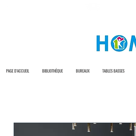
L I V R A S I O N G R A T U I T E
L I V R A S I O N R 
PAGE D'ACCUEIL
BIBLIOTHÈQUE
BUREAUX
TABLES BASSES