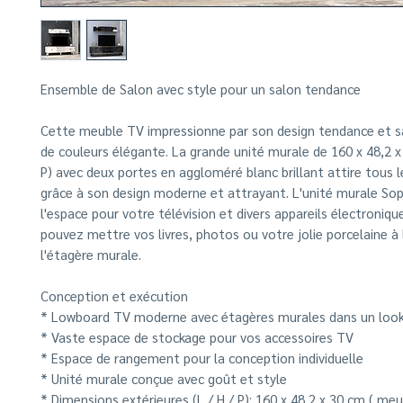
Ensemble de Salon avec style pour un salon tendance
Cette meuble TV impressionne par son design tendance et 
de couleurs élégante. La grande unité murale de 160 x 48,2 x
P) avec deux portes en aggloméré blanc brillant attire tous l
grâce à son design moderne et attrayant. L'unité murale Sop
l'espace pour votre télévision et divers appareils électroniqu
pouvez mettre vos livres, photos ou votre jolie porcelaine à 
l'étagère murale.
Conception et exécution
* Lowboard TV moderne avec étagères murales dans un look
* Vaste espace de stockage pour vos accessoires TV
* Espace de rangement pour la conception individuelle
* Unité murale conçue avec goût et style
* Dimensions extérieures (L / H / P): 160 x 48,2 x 30 cm (
meu