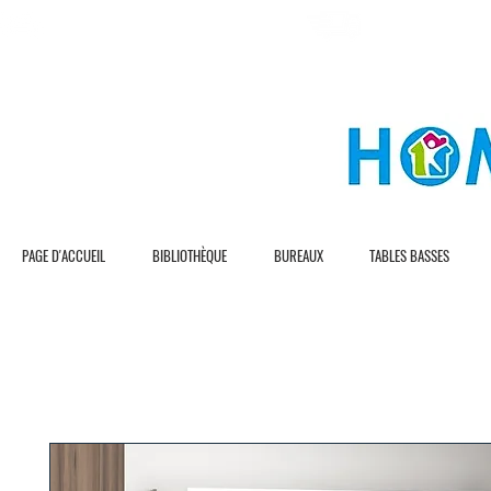
L I V R A S I O N G R A T U I T E
L I V R A S I O N R 
PAGE D'ACCUEIL
BIBLIOTHÈQUE
BUREAUX
TABLES BASSES