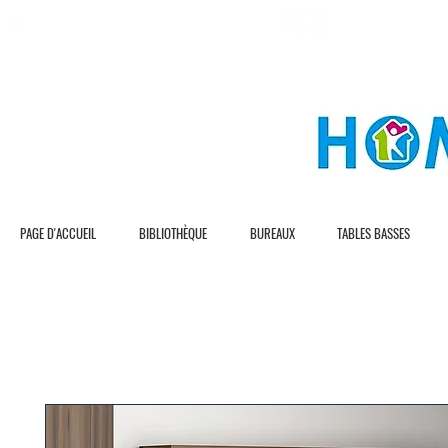
L I V R A S I O N G R A T U I T E
L I V R A S I O N R 
PAGE D'ACCUEIL
BIBLIOTHÈQUE
BUREAUX
TABLES BASSES