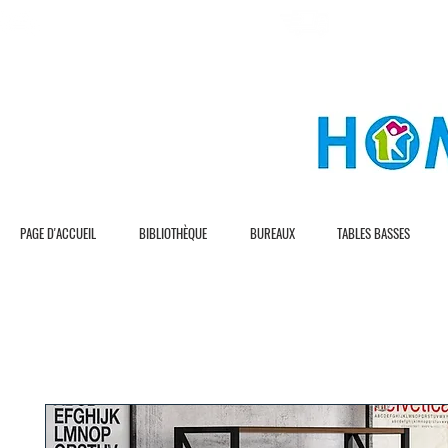
L I V R A S I O N G R A T U I T E
L I V R A S I O N R 
PAGE D'ACCUEIL
BIBLIOTHÈQUE
BUREAUX
TABLES BASSES