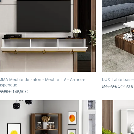
MMA Meuble de salon - Meuble TV - Armoire
Aperçu rapide
DUX Table bass
uspendue
Prix original
Prix prom
199,90 €
149,90 €
ix original
Prix promotionnel
99,90 €
149,90 €