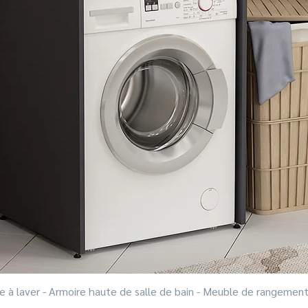
à laver - Armoire haute de salle de bain - Meuble de rangement
Aperçu rapide