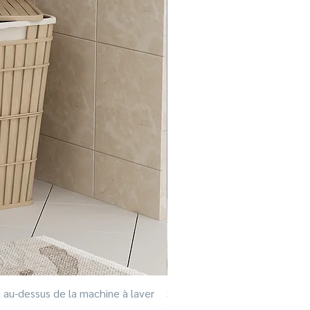
 au-dessus de la machine à laver
SOPHIA Commode - Buffet - 
Prix