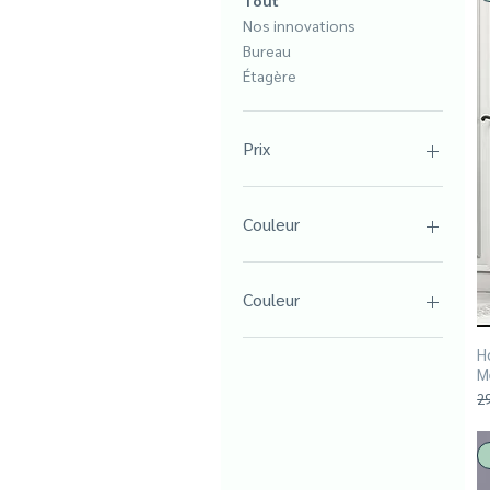
Tout
Nos innovations
Bureau
Étagère
Prix
59 €
300 €
Couleur
Couleur
Anthracite / Noyer
H
Avola / Blanc
M
Beige
Pr
2
Blanc
Blanc
Blanc / Avola