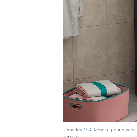
Homidea MIA Armoire pour machine 
Prix