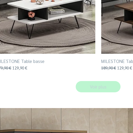
ILESTONE Table basse
Aperçu rapide
MILESTONE Tab
ix original
Prix promotionnel
Prix original
Prix prom
79,90 €
129,90 €
189,90 €
129,90 €
Voir plus