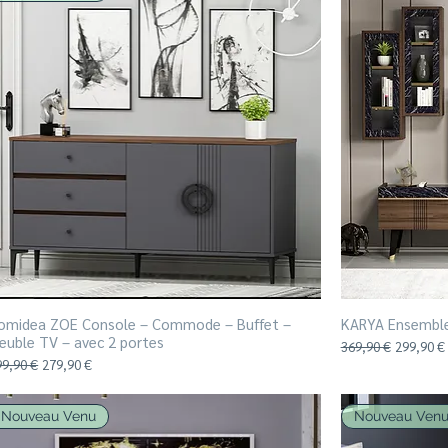
omidea ZOE Console – Commode – Buffet –
Aperçu rapide
KARYA Ensemble
euble TV – avec 2 portes
Prix original
Prix prom
369,90 €
299,90 €
ix original
Prix promotionnel
99,90 €
279,90 €
Nouveau Venu
Nouveau Ven