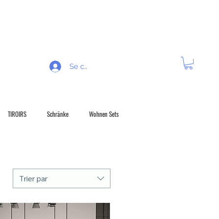
 R É T R A C T A T I O N
Se connecter
TIROIRS
Schränke
Wohnen Sets
Trier par