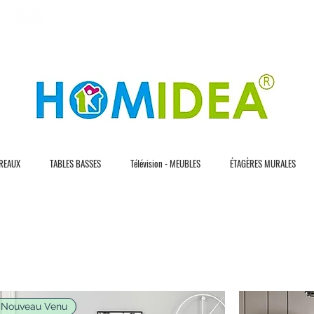
L I V R A S I O N R A P I D E
3 0 J O U R S D E
REAUX
TABLES BASSES
Télévision - MEUBLES
ÉTAGÈRES MURALES
Nouveau Venu