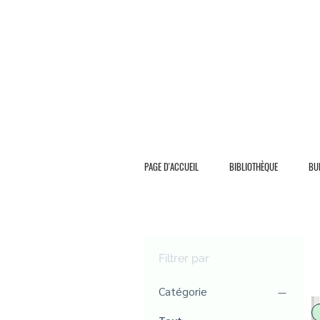
L I V R A S I O N G R A T U I T E
PAGE D'ACCUEIL
BIBLIOTHÈQUE
BU
Filtrer par
Catégorie